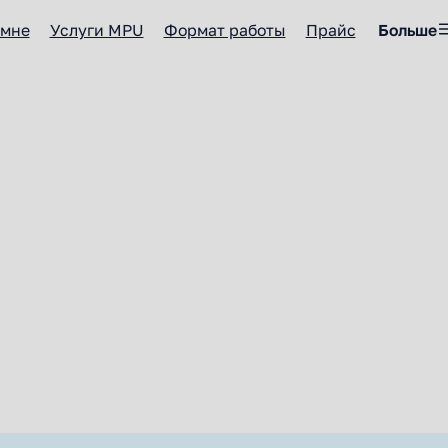
 мне
Услуги MPU
Формат работы
Прайс
Больше