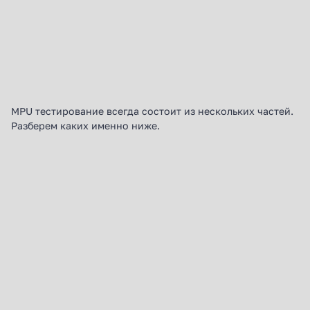
MPU тестирование всегда состоит из нескольких частей.
Разберем каких именно ниже.
Первый этап прохождения
Медицинско
теста
освидетельс
Анкетирование – первая стадия MPU
Второй этап пр
тестирования. Она представляет
Медицинский эт
собой заполнение опросников о ВУ,
MPU тестирован
личных обстоятельствах и
врач проводит 
медицинских аспектах. Задача тут –
смотрит на коо
установить, осознает ли человек всю
на то, как тот 